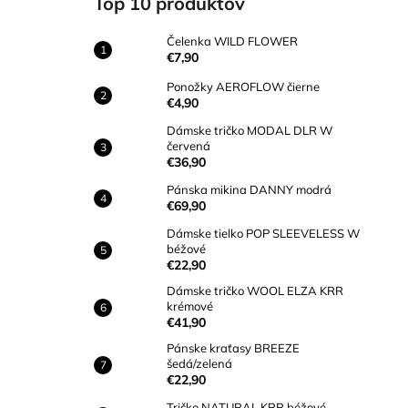
Top 10 produktov
ČELENKA WILD FLOWER
€7,90
Čelenka WILD FLOWER
€7,90
Ponožky AEROFLOW čierne
€4,90
Dámske tričko MODAL DLR W
červená
€36,90
Pánska mikina DANNY modrá
€69,90
Dámske tielko POP SLEEVELESS W
béžové
€22,90
Dámske tričko WOOL ELZA KRR
krémové
€41,90
Pánske kraťasy BREEZE
šedá/zelená
€22,90
Tričko NATURAL KRR béžové