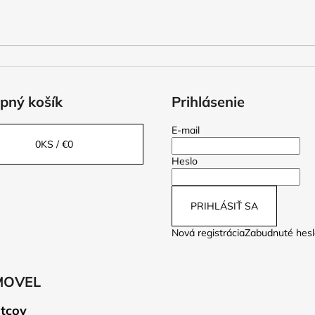
pný košík
Prihlásenie
E-mail
0
KS /
€0
Heslo
PRIHLÁSIŤ SA
Nová registrácia
Zabudnuté hesl
MOVEL
tcov