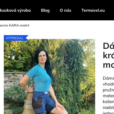
kazková výroba
Blog
O nás
Termovel.eu
havice KAIRA modré
Čo potrebujete nájsť?
VÝPREDAJ
Dá
HĽADAŤ
kr
mo
Odporúčame
Dámsk
vhodn
pružn
mater
kolie
nadst
jedno