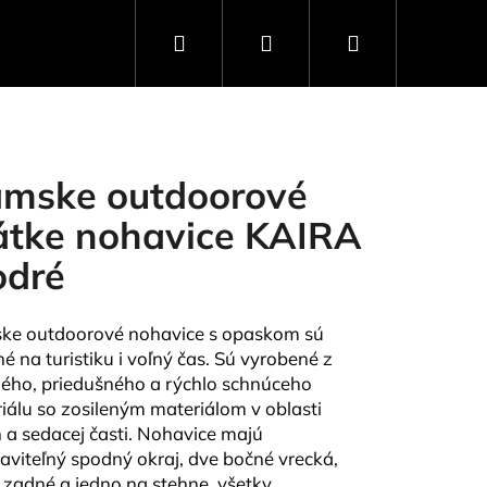
Hľadať
Prihlásenie
Nákupný
košík
mske outdoorové
átke nohavice KAIRA
dré
e outdoorové nohavice s opaskom sú
é na turistiku i voľný čas. Sú vyrobené z
ého, priedušného a rýchlo schnúceho
iálu so zosileným materiálom v oblasti
Nasledujúce
n a sedacej časti. Nohavice majú
aviteľný spodný okraj, dve bočné vrecká,
 zadné a jedno na stehne, všetky