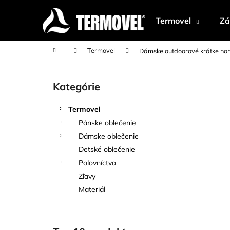
K
Prejsť
na
o
Termovel
Zá
obsah
Späť
Späť
š
do
do
í
Domov
Termovel
Dámske outdoorové krátke no
k
obchodu
obchodu
B
o
Kategórie
Preskočiť
č
kategórie
n
Termovel
ý
Pánske oblečenie
p
Dámske oblečenie
a
Detské oblečenie
n
Poľovníctvo
e
Zľavy
l
Materiál