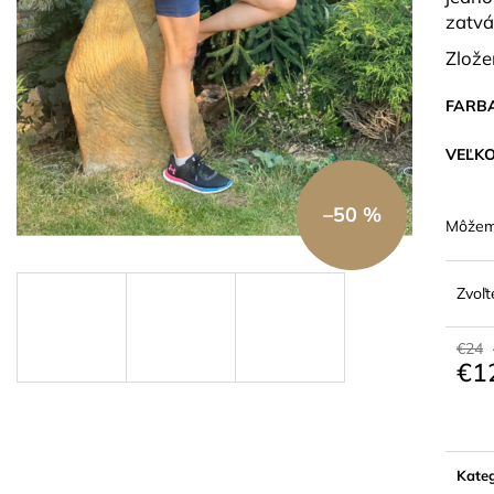
PONOŽKY AEROFLOW ČIERNE
DÁMSKE TRIČK
zatvá
ČERVENÁ
€4,90
€36,90
Zlože
FARB
VEĽK
–50 %
Môžeme
Zvoľt
€24
€1
Jedn
cena:
Kateg