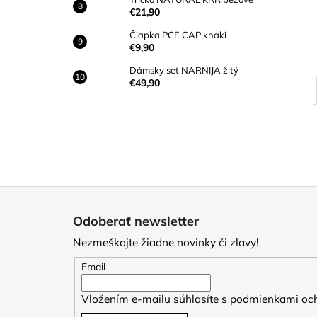
€21,90
Čiapka PCE CAP khaki
€9,90
Dámsky set NARNIJA žltý
€49,90
Z
á
Odoberať newsletter
p
Nezmeškajte žiadne novinky či zľavy!
ä
t
Email
i
Vložením e-mailu súhlasíte s
podmienkami och
e