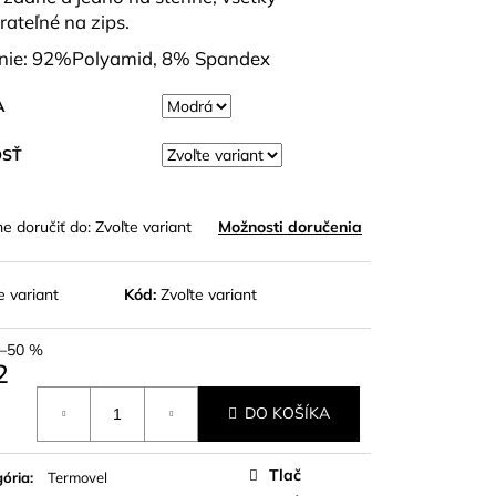
O MODAL DLR W
rateľné na zips.
nie: 92%Polyamid, 8% Spandex
A
OSŤ
 doručiť do:
Zvoľte variant
Možnosti doručenia
e variant
Kód:
Zvoľte variant
–50 %
2
otková
DO KOŠÍKA
Tlač
ória
:
Termovel