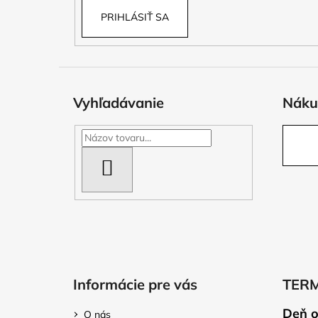
PRIHLÁSIŤ SA
Vyhľadávanie
Náku
HĽADAŤ
Informácie pre vás
TER
Deň o
O nás