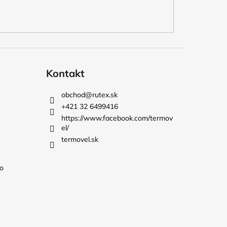
Kontakt
obchod
@
rutex.sk
+421 32 6499416
https://www.facebook.com/termov
el/
termovel.sk
o