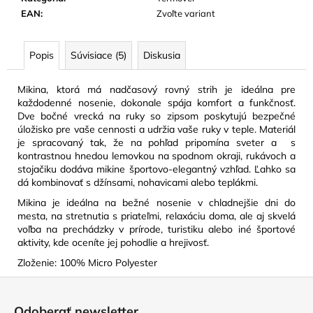
EAN
:
Zvoľte variant
Popis
Súvisiace (5)
Diskusia
Mikina, ktorá má nadčasový rovný strih je ideálna pre
každodenné nosenie, dokonale spája komfort a funkčnosť.
Dve bočné vrecká na ruky so zipsom poskytujú bezpečné
úložisko pre vaše cennosti a udržia vaše ruky v teple.
Materiál
je spracovaný tak, že na pohľad pripomína sveter a s
kontrastnou hnedou lemovkou na spodnom okraji, rukávoch a
stojačiku dodáva mikine športovo-elegantný vzhľad. Ľahko sa
dá kombinovať s džínsami, nohavicami alebo teplákmi.
Mikina je ideálna na bežné nosenie v chladnejšie dni do
mesta, na stretnutia s priateľmi, relaxáciu doma, ale aj s
kvelá
voľba na prechádzky v prírode, turistiku alebo iné športové
aktivity, kde oceníte jej pohodlie a hrejivosť.
Zloženie: 100% Micro Polyester
Z
á
Odoberať newsletter