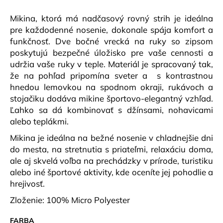
č
a
Mikina, ktorá má nadčasový rovný strih je ideálna
m
pre každodenné nosenie, dokonale spája komfort a
e
funkčnosť.
Dve bočné vrecká na ruky so zipsom
poskytujú bezpečné úložisko pre vaše cennosti a
udržia vaše ruky v teple.
Materiál je spracovaný tak,
DÁMSKE
TRIČKO
že na pohľad pripomína sveter a s kontrastnou
AURÉLIA
hnedou lemovkou na spodnom okraji, rukávoch a
KRR
ZELENO/BORDOVÉ
stojačiku dodáva mikine športovo-elegantný vzhľad.
Ľahko sa dá kombinovať s džínsami, nohavicami
€41,90
alebo teplákmi.
Mikina je ideálna na bežné nosenie v chladnejšie dni
do mesta, na stretnutia s priateľmi, relaxáciu doma,
ale aj s
kvelá voľba na prechádzky v prírode, turistiku
alebo iné športové aktivity, kde oceníte jej pohodlie a
hrejivosť.
Zloženie: 100% Micro Polyester
FARBA