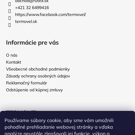
obchod
@
rutex.sk
+421 32 6499416
https://www.facebook.com/termovel/
termovel.sk
Informácie pre vás
O nás
Kontakt
Všeobecné obchodné podmienky
Zásady ochrany osobných údajov
Reklamačný formulár
Odstúpenie od kúpnej zmluvy
TERMOVEL
Používame súbory cookie, aby sme vám umožnili
Deň otcov
pohodlné prehliadanie webovej stránky a vďaka
EKO legíny
analýze neustále zlepšovali jej funkcie, výkon a