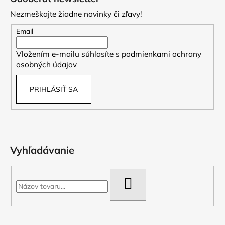
p
Nezmeškajte žiadne novinky či zľavy!
ä
t
Email
i
Vložením e-mailu súhlasíte s
podmienkami ochrany
e
osobných údajov
PRIHLÁSIŤ SA
Vyhľadávanie
HĽADAŤ