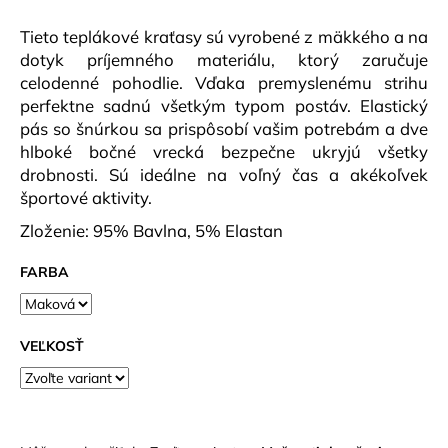
č
a
Tieto teplákové kraťasy sú vyrobené z mäkkého a na
m
dotyk príjemného materiálu, ktorý zaručuje
e
celodenné pohodlie. Vďaka premyslenému strihu
perfektne sadnú všetkým typom postáv. Elastický
pás so šnúrkou sa prispôsobí vašim potrebám a dve
PÁNSKE
KRAŤASY
hlboké bočné vrecká bezpečne ukryjú všetky
BREEZE
drobnosti. Sú ideálne na voľný čas a akékoľvek
ČERVENÁ
športové aktivity.
€22,90
Zloženie: 95% Bavlna, 5% Elastan
FARBA
VEĽKOSŤ