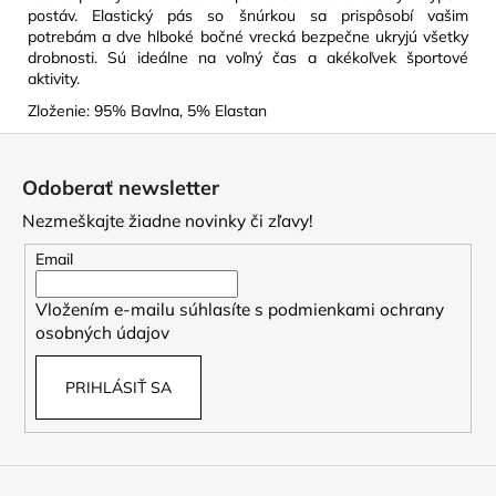
postáv. Elastický pás so šnúrkou sa prispôsobí vašim
potrebám a dve hlboké bočné vrecká bezpečne ukryjú všetky
drobnosti. Sú ideálne na voľný čas a akékoľvek športové
aktivity.
Zloženie: 95% Bavlna, 5% Elastan
Z
á
Odoberať newsletter
p
Nezmeškajte žiadne novinky či zľavy!
ä
t
Email
i
Vložením e-mailu súhlasíte s
podmienkami ochrany
e
osobných údajov
PRIHLÁSIŤ SA