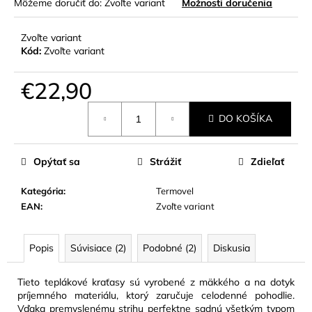
Môžeme doručiť do:
Zvoľte variant
Možnosti doručenia
Zvoľte variant
Kód:
Zvoľte variant
€22,90
Jednotková
DO KOŠÍKA
cena:
Opýtať sa
Strážiť
Zdieľať
Kategória
:
Termovel
EAN
:
Zvoľte variant
Popis
Súvisiace (2)
Podobné (2)
Diskusia
Tieto teplákové kraťasy sú vyrobené z mäkkého a na dotyk
príjemného materiálu, ktorý zaručuje celodenné pohodlie.
Vďaka premyslenému strihu perfektne sadnú všetkým typom