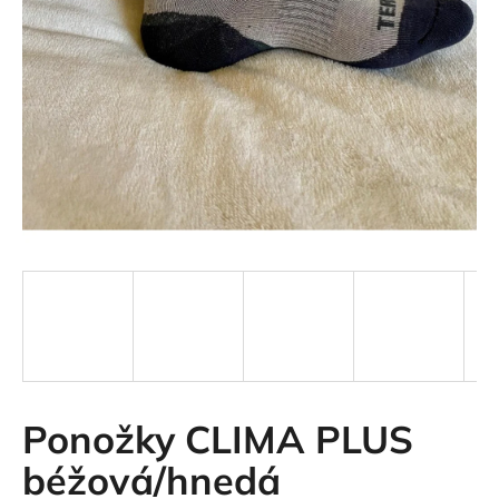
á
j
s
ť
?
HĽADAŤ
O
d
p
Ponožky CLIMA PLUS
o
r
béžová/hnedá
ú