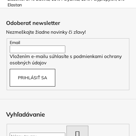
Elastan
Z
á
Odoberať newsletter
p
Nezmeškajte žiadne novinky či zľavy!
ä
t
Email
i
Vložením e-mailu súhlasíte s
podmienkami ochrany
e
osobných údajov
PRIHLÁSIŤ SA
Vyhľadávanie
HĽADAŤ