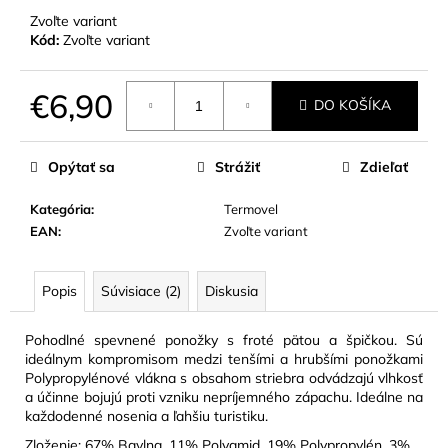
Zvoľte variant
Kód:
Zvoľte variant
€6,90
DO KOŠÍKA
Jednotková
cena:
Opýtať sa
Strážiť
Zdieľať
Kategória
:
Termovel
EAN
:
Zvoľte variant
Popis
Súvisiace (2)
Diskusia
Pohodlné spevnené ponožky s froté pätou a špičkou. Sú
ideálnym kompromisom medzi tenšími a hrubšími ponožkami
Polypropylénové vlákna s obsahom striebra odvádzajú vlhkosť
a účinne bojujú proti vzniku nepríjemného zápachu. Ideálne na
každodenné nosenia a ľahšiu turistiku.
Zloženie: 67% Bavlna, 11% Polyamid, 19% Polypropylén, 3%