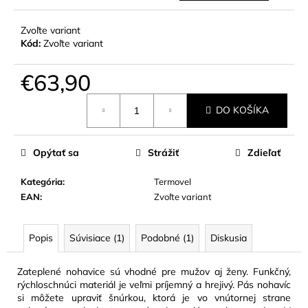
Zvoľte variant
Kód:
Zvoľte variant
€63,90
Jednotková
DO KOŠÍKA
cena:
Opýtať sa
Strážiť
Zdieľať
Kategória
:
Termovel
EAN
:
Zvoľte variant
Popis
Súvisiace (1)
Podobné (1)
Diskusia
Zateplené nohavice sú vhodné pre mužov aj ženy. Funkčný,
rýchloschnúci materiál je veľmi príjemný a hrejivý. Pás nohavíc
si môžete upraviť šnúrkou, ktorá je vo vnútornej strane