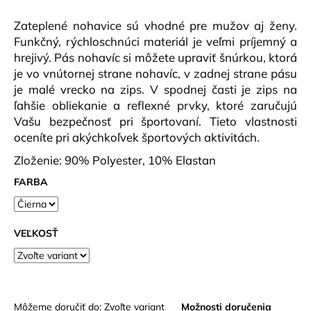
č
a
Zateplené nohavice sú vhodné pre mužov aj ženy.
m
Funkčný, rýchloschnúci materiál je veľmi príjemný a
e
hrejivý. Pás nohavíc si môžete upraviť šnúrkou, ktorá
je vo vnútornej strane nohavíc, v zadnej strane pásu
je malé vrecko na zips. V spodnej časti je zips na
ČELENKA
WILD
ľahšie obliekanie a reflexné prvky, ktoré zaručujú
FLOWER
Vašu bezpečnosť pri športovaní. Tieto vlastnosti
€7,90
oceníte pri akýchkoľvek športových aktivitách.
Zloženie: 90% Polyester, 10% Elastan
FARBA
VEĽKOSŤ
Môžeme doručiť do:
Zvoľte variant
Možnosti doručenia