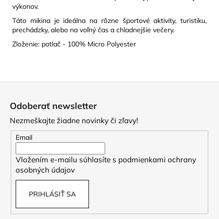
výkonov.
Táto mikina je ideálna na rôzne športové aktivity, turistiku,
prechádzky, alebo na voľný čas a chladnejšie večery.
Zloženie: potlač - 100% Micro Polyester
Z
á
Odoberať newsletter
p
Nezmeškajte žiadne novinky či zľavy!
ä
t
Email
i
Vložením e-mailu súhlasíte s
podmienkami ochrany
e
osobných údajov
PRIHLÁSIŤ SA