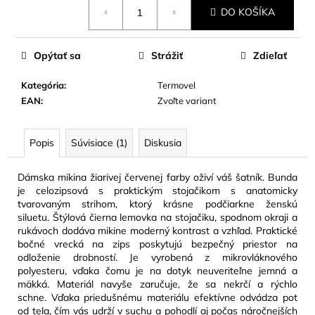
Jednotková
DO KOŠÍKA
cena:
Opýtať sa
Strážiť
Zdieľať
Kategória
:
Termovel
EAN
:
Zvoľte variant
Popis
Súvisiace (1)
Diskusia
Dámska mikina žiarivej červenej farby oživí váš šatník. Bunda
je celozipsová s praktickým stojačikom s anatomicky
tvarovaným strihom, ktorý krásne podčiarkne ženskú
siluetu. Štýlová čierna lemovka na stojačiku, spodnom okraji a
rukávoch dodáva mikine moderný kontrast a vzhľad. Praktické
bočné vrecká na zips poskytujú bezpečný priestor na
odloženie drobností.
Je vyrobená z mikrovláknového
polyesteru, vďaka čomu je na dotyk neuveriteľne jemná a
mäkká. Materiál navyše zaručuje, že sa nekrčí a rýchlo
schne. Vďaka priedušnému materiálu efektívne odvádza pot
od tela, čím vás udrží v suchu a pohodlí aj počas náročnejších