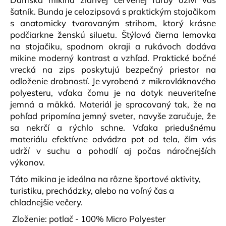
č
šatník. Bunda je celozipsová s praktickým stojačikom
a
s anatomicky tvarovaným strihom, ktorý krásne
m
e
podčiarkne ženskú siluetu. Štýlová čierna lemovka
na stojačiku, spodnom okraji a rukávoch dodáva
mikine moderný kontrast a vzhľad. Praktické bočné
TRIČKO
vrecká na zips poskytujú bezpečný priestor na
NATURAL
odloženie drobností.
Je vyrobená z mikrovláknového
KRR
BÉŽOVÉ
polyesteru, vďaka čomu je na dotyk neuveriteľne
jemná a mäkká. Materiál je spracovaný tak, že na
€21,90
pohľad pripomína jemný sveter, navyše zaručuje, že
sa nekrčí a rýchlo schne. Vďaka priedušnému
materiálu efektívne odvádza pot od tela, čím vás
udrží v suchu a pohodlí aj počas náročnejších
výkonov.
Táto mikina je ideálna na rôzne športové aktivity,
turistiku, prechádzky, alebo na voľný čas a
chladnejšie večery.
Zloženie: potlač - 100% Micro Polyester