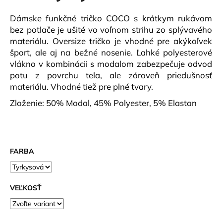
č
a
Dámske funkčné tričko COCO s krátkym rukávom
m
bez potlače je ušité vo voľnom strihu zo splývavého
e
materiálu. Oversize tričko je vhodné pre akýkoľvek
šport, ale aj na bežné nosenie. Ľahké polyesterové
vlákno v kombinácii s modalom zabezpečuje odvod
PÁNSKE
TRIČKO
potu z povrchu tela, ale zároveň priedušnosť
PCE
materiálu. Vhodné tiež pre plné tvary.
BLANC
DLR
Zloženie: 50% Modal, 45% Polyester, 5% Elastan
€40,90
FARBA
VEĽKOSŤ