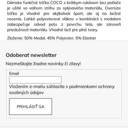
Dámske funkčné tričko COCO s krátkym rukávom bez potlače
je ušité vo voľnom strihu zo splývavého materiálu. Oversize
tričko je vhodné pre akýkoľvek šport, ale aj na bežné
nosenie. Ľahké polyesterové vlákno v kombinácii s modalom
zabezpečuje odvod potu z povrchu tela, ale zároveň
priedušnosť materiálu. Vhodné tiež pre plné tvary.
Zloženie: 50% Modal, 45% Polyester, 5% Elastan
Z
á
Odoberať newsletter
p
Nezmeškajte žiadne novinky či zľavy!
ä
t
Email
i
Vložením e-mailu súhlasíte s
podmienkami ochrany
e
osobných údajov
PRIHLÁSIŤ SA