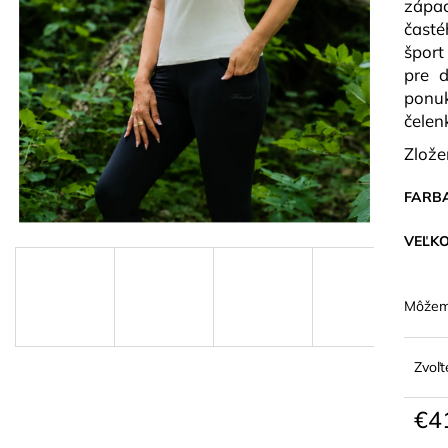
zápac
PONOŽKY AEROFLOW ČIERNE
DÁMSKE TRIČK
ČERVENÁ
časté
€4,90
€36,90
šport
pre d
ponu
čelen
Zlože
FARB
VEĽK
Môžeme
Zvoľt
€4
Jedn