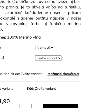
hu, takže tričko zostáva dlho svieže aj bez
O MODAL DLR W
ho prania. Je to skvelá voľba na turistiku,
 i celoročné každodenné nosenie, pričom
okonalé zladenie outfitu nájdete v našej
ke v rovnakej farbe aj funkčnú merino
ku.
nie: 100% Merino vlna
A
OSŤ
 doručiť do:
Zvoľte variant
Možnosti doručenia
e variant
Kód:
Zvoľte variant
1,90
otková