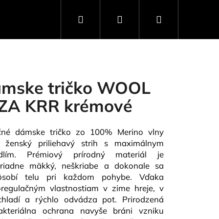
Hľadať
Prihlásenie
Nákupný
košík
mske tričko WOOL
ZA KRR krémové
čné dámske tričko zo 100% Merino vlny
a ženský priliehavý strih s maximálnym
dlím. Prémiový prírodný materiál je
riadne mäkký, neškriabe a dokonale sa
pôsobí telu pri každom pohybe. Vďaka
regulačným vlastnostiam v zime hreje, v
Nasledujúce
chladí a rýchlo odvádza pot. Prirodzená
bakteriálna ochrana navyše bráni vzniku