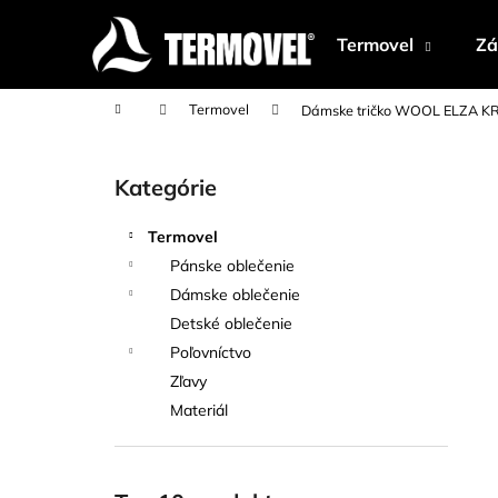
K
Prejsť
na
o
Termovel
Zá
obsah
Späť
Späť
š
do
do
í
Domov
Termovel
Dámske tričko WOOL ELZA K
k
obchodu
obchodu
B
o
Kategórie
Preskočiť
č
kategórie
n
Termovel
ý
Pánske oblečenie
p
Dámske oblečenie
a
Detské oblečenie
n
Poľovníctvo
e
Zľavy
l
Materiál