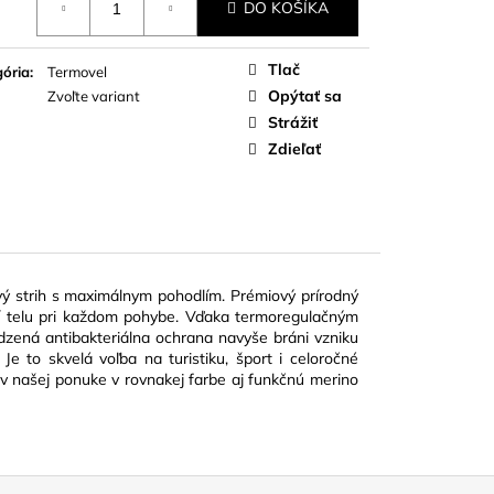
DO KOŠÍKA
Tlač
ória
:
Termovel
Opýtať sa
Zvoľte variant
Strážiť
Zdieľať
vý strih s maximálnym pohodlím. Prémiový prírodný
bí telu pri každom pohybe. Vďaka termoregulačným
rodzená antibakteriálna ochrana navyše bráni vzniku
Je to skvelá voľba na turistiku, šport i celoročné
v našej ponuke v rovnakej farbe aj funkčnú merino