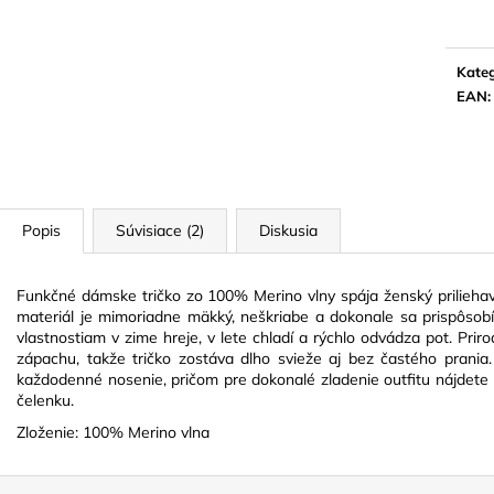
cena:
Kateg
EAN
:
Popis
Súvisiace (2)
Diskusia
Funkčné dámske tričko zo 100% Merino vlny spája ženský prilieha
materiál je mimoriadne mäkký, neškriabe a dokonale sa prispôso
vlastnostiam v zime hreje, v lete chladí a rýchlo odvádza pot. Pri
zápachu, takže tričko zostáva dlho svieže aj bez častého prania. 
každodenné nosenie, pričom pre dokonalé zladenie outfitu nájdete 
čelenku.
Zloženie: 100% Merino vlna