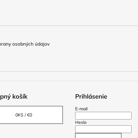
rany osobných údajov
pný košík
Prihlásenie
E-mail
0
KS /
€0
Heslo