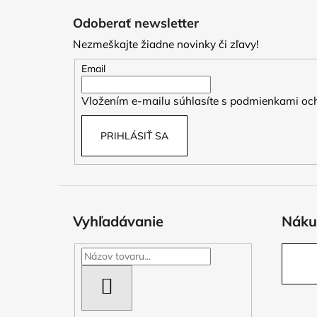
á
Odoberať newsletter
p
Nezmeškajte žiadne novinky či zľavy!
ä
t
Email
i
Vložením e-mailu súhlasíte s
podmienkami och
e
PRIHLÁSIŤ SA
Vyhľadávanie
Náku
HĽADAŤ