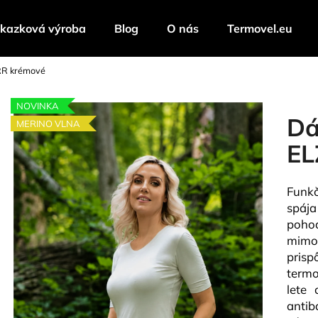
kazková výroba
Blog
O nás
Termovel.eu
RR krémové
Čo potrebujete nájsť?
NOVINKA
Dá
MERINO VLNA
HĽADAŤ
EL
Funk
Odporúčame
spáj
poho
mimo
pris
termo
lete 
anti