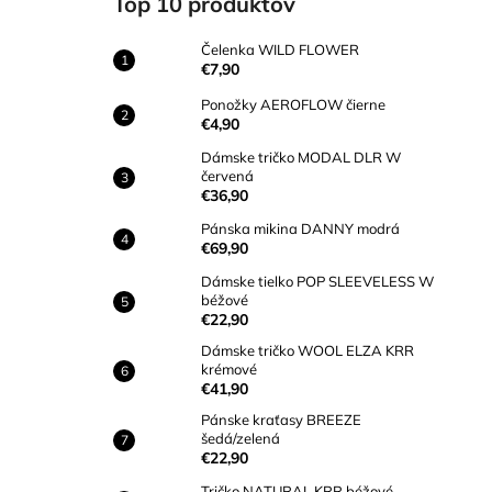
Top 10 produktov
ČELENKA WILD FLOWER
€7,90
Čelenka WILD FLOWER
€7,90
Ponožky AEROFLOW čierne
€4,90
Dámske tričko MODAL DLR W
červená
€36,90
Pánska mikina DANNY modrá
€69,90
Dámske tielko POP SLEEVELESS W
béžové
€22,90
Dámske tričko WOOL ELZA KRR
krémové
€41,90
Pánske kraťasy BREEZE
šedá/zelená
€22,90
Tričko NATURAL KRR béžové