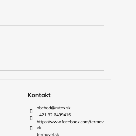
Kontakt
obchod
@
rutex.sk
+421 32 6499416
https://www.facebook.com/termov
el/
termovel.sk