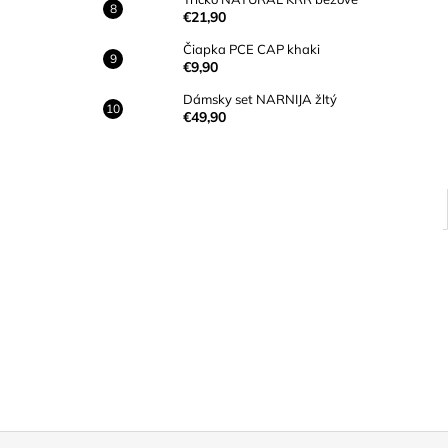
€21,90
Čiapka PCE CAP khaki
€9,90
Dámsky set NARNIJA žltý
€49,90
Z