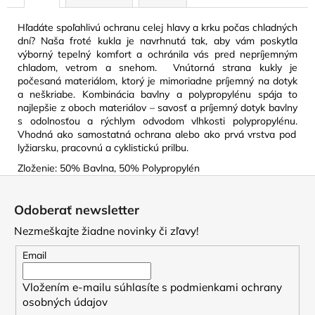
Hľadáte spoľahlivú ochranu celej hlavy a krku počas chladných
dní? Naša froté kukla je navrhnutá tak, aby vám poskytla
výborný tepelný komfort a ochránila vás pred nepríjemným
chladom, vetrom a snehom.
Vnútorná strana kukly je
počesaná materiálom, ktorý je mimoriadne príjemný na dotyk
a neškriabe.
Kombinácia bavlny a polypropylénu spája to
najlepšie z oboch materiálov – savosť a príjemný dotyk bavlny
s odolnosťou a rýchlym odvodom vlhkosti polypropylénu.
Vhodná ako samostatná ochrana alebo ako prvá vrstva pod
lyžiarsku, pracovnú a cyklistickú prilbu.
Zloženie: 50% Bavlna, 50% Polypropylén
Z
á
Odoberať newsletter
p
Nezmeškajte žiadne novinky či zľavy!
ä
t
Email
i
Vložením e-mailu súhlasíte s
podmienkami ochrany
e
osobných údajov