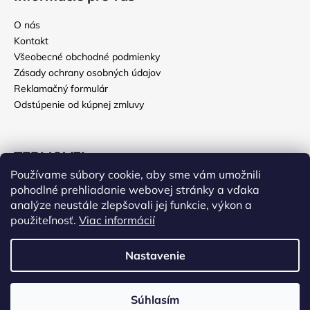
O nás
Kontakt
Všeobecné obchodné podmienky
Zásady ochrany osobných údajov
Reklamačný formulár
Odstúpenie od kúpnej zmluvy
TERMOVEL
Používame súbory cookie, aby sme vám umožnili
Deň otcov
pohodlné prehliadanie webovej stránky a vďaka
EKO legíny
analýze neustále zlepšovali jej funkcie, výkon a
použiteľnosť.
Viac informácií
Poľovnícke oblečenie
Vážení zákazníci, v termíne od 27. júla do 9. augusta 2026
Nastavenie
nebudeme z dôvodu celozávodnej dovolenky expedovať
objednávky. Posledný expedičný deň je 24. júla 2026. Všetky
Vytvoril Shoptet
objednávky prijaté počas dovolenky odošleme hneď 10. augusta
2026. Ďakujeme za pochopenie a prajeme Vám príjemné letné
Súhlasím
Copyright 2026
Termovel.sk
. Všetky práva vyhradené.
dni. Tím RUTEX TRADE, s.r.o.