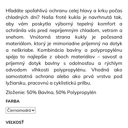
č
a
Hľadáte spoľahlivú ochranu celej hlavy a krku počas
m
chladných dní? Naša froté kukla je navrhnutá tak,
e
aby vám poskytla výborný tepelný komfort a
ochránila vás pred nepríjemným chladom, vetrom a
snehom.
Vnútorná strana kukly je počesaná
DÁMSKE
TRIČKO
materiálom, ktorý je mimoriadne príjemný na dotyk
PCE
a neškriabe.
Kombinácia bavlny a polypropylénu
ROSE
DLR
spája to najlepšie z oboch materiálov – savosť a
W
príjemný dotyk bavlny s odolnosťou a rýchlym
ŠEDÁ/STARORUŽOVÁ
odvodom vlhkosti polypropylénu.
Vhodná ako
€32,90
samostatná ochrana alebo ako prvá vrstva pod
lyžiarsku, pracovnú a cyklistickú prilbu.
Zloženie: 50% Bavlna, 50% Polypropylén
FARBA
VEĽKOSŤ