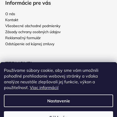
Informácie pre vás
O nás
Kontakt
Všeobecné obchodné podmienky
Zásady ochrany osobných údajov
Reklamačný formulár
Odstúpenie od kúpnej zmluvy
TERMOVEL
Používame súbory cookie, aby sme vám umožnili
Deň otcov
pohodlné prehliadanie webovej stránky a vďaka
EKO legíny
analýze neustále zlepšovali jej funkcie, výkon a
použiteľnosť.
Viac informácií
Poľovnícke oblečenie
Vážení zákazníci, v termíne od 27. júla do 9. augusta 2026
Nastavenie
nebudeme z dôvodu celozávodnej dovolenky expedovať
objednávky. Posledný expedičný deň je 24. júla 2026. Všetky
Vytvoril Shoptet
objednávky prijaté počas dovolenky odošleme hneď 10. augusta
2026. Ďakujeme za pochopenie a prajeme Vám príjemné letné