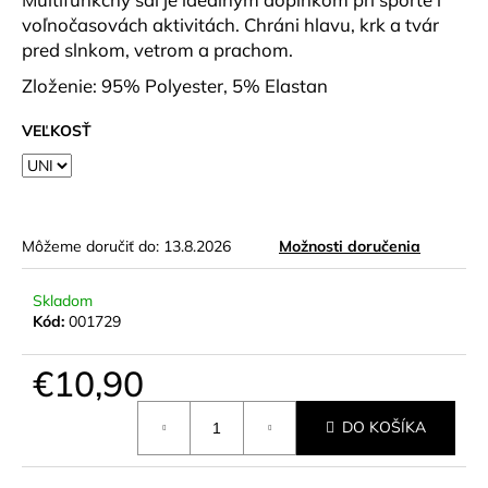
č
voľnočasovách aktivitách. Chráni hlavu, krk a tvár
a
pred slnkom, vetrom a prachom.
m
e
Zloženie: 95% Polyester, 5% Elastan
VEĽKOSŤ
DÁMSKE
TRIČKO
WOOL
ELZA
KRR
CYKLÁMEN
Môžeme doručiť do:
13.8.2026
Možnosti doručenia
€41,90
Skladom
Kód:
001729
€10,90
Jednotková
DO KOŠÍKA
cena: