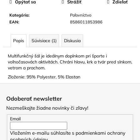
Opýtať sa
Strážiť
Zdieľať
Kategória
:
Poľovníctvo
EAN
:
8586011853986
Popis
Súvisiace (1)
Diskusia
Multifunkčný šál je ideálnym doplnkom pri športe i
voľnočasovách aktivitách. Chráni hlavu, krk a tvár pred slnkom,
vetrom a prachom.
Zloženie: 95% Polyester, 5% Elastan
Z
á
Odoberať newsletter
p
Nezmeškajte žiadne novinky či zľavy!
ä
t
Email
i
Vložením e-mailu súhlasíte s
podmienkami ochrany
e
osobných údajov