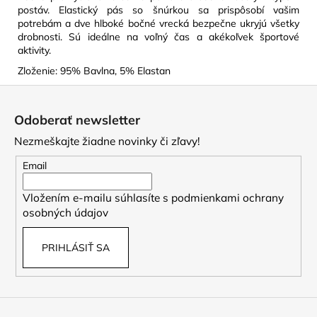
postáv. Elastický pás so šnúrkou sa prispôsobí vašim
potrebám a dve hlboké bočné vrecká bezpečne ukryjú všetky
drobnosti. Sú ideálne na voľný čas a akékoľvek športové
aktivity.
Zloženie: 95% Bavlna, 5% Elastan
Z
á
Odoberať newsletter
p
Nezmeškajte žiadne novinky či zľavy!
ä
t
Email
i
Vložením e-mailu súhlasíte s
podmienkami ochrany
e
osobných údajov
PRIHLÁSIŤ SA