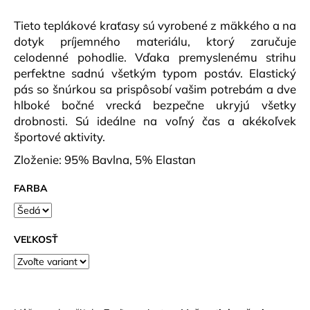
č
a
Tieto teplákové kraťasy sú vyrobené z mäkkého a na
m
dotyk príjemného materiálu, ktorý zaručuje
e
celodenné pohodlie. Vďaka premyslenému strihu
perfektne sadnú všetkým typom postáv. Elastický
pás so šnúrkou sa prispôsobí vašim potrebám a dve
PÁNSKE
TRIČKO
hlboké bočné vrecká bezpečne ukryjú všetky
PCE
drobnosti. Sú ideálne na voľný čas a akékoľvek
BLANC
DLR
športové aktivity.
€40,90
Zloženie: 95% Bavlna, 5% Elastan
FARBA
VEĽKOSŤ