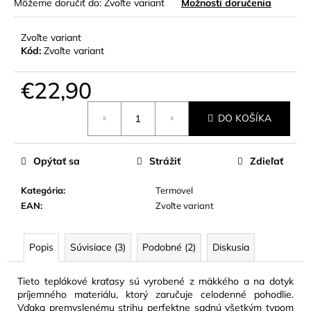
Môžeme doručiť do:
Zvoľte variant
Možnosti doručenia
Zvoľte variant
Kód:
Zvoľte variant
€22,90
Jednotková
DO KOŠÍKA
cena:
Opýtať sa
Strážiť
Zdieľať
Kategória
:
Termovel
EAN
:
Zvoľte variant
Popis
Súvisiace (3)
Podobné (2)
Diskusia
Tieto teplákové kraťasy sú vyrobené z mäkkého a na dotyk
príjemného materiálu, ktorý zaručuje celodenné pohodlie.
Vďaka premyslenému strihu perfektne sadnú všetkým typom