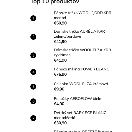
Top 10 produktov
PÁNSKE TRIČKO WOOL FJORD KRR
MENTOL
Pánske tričko WOOL FJORD KRR
€50,90
mentol
€50,90
Dámske tričko AURÉLIA KRR
zeleno/bordové
€41,90
Dámske tričko WOOL ELZA KRR
cyklámen
€41,90
Pánska mikina POWER BLANC
€76,90
Čelenka WOOL ELZA krémová
€9,90
Ponožky AEROFLOW biele
€4,90
Detský set BABY PCE BLANC
mentol/šedá
€30,90
Pánske kraťasy BREEZE červená