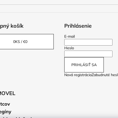
pný košík
Prihlásenie
E-mail
0
KS /
€0
Heslo
PRIHLÁSIŤ SA
Nová registrácia
Zabudnuté hesl
MOVEL
tcov
egíny