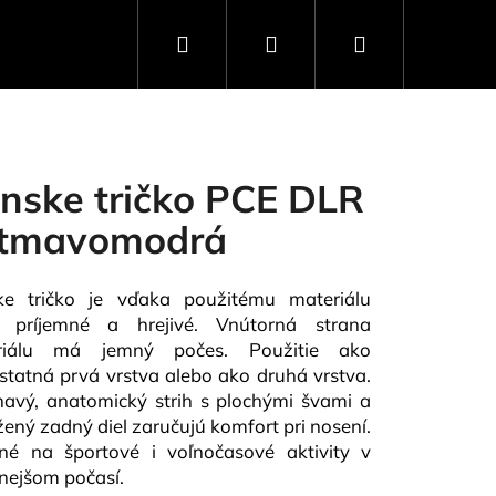
Hľadať
Prihlásenie
Nákupný
košík
nske tričko PCE DLR
tmavomodrá
ke tričko je vďaka použitému materiálu
i príjemné a hrejivé. Vnútorná strana
riálu má jemný počes. Použitie ako
tatná prvá vrstva alebo ako druhá vrstva.
ehavý, anatomický strih s plochými švami a
žený zadný diel zaručujú komfort pri nosení.
Nasledujúce
né na športové i voľnočasové aktivity v
nejšom počasí.