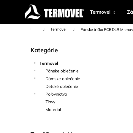
K
Prejsť
na
o
Termovel
Zá
obsah
Späť
Späť
š
do
do
í
Domov
Termovel
Pánske tričko PCE DLR M tm
k
obchodu
obchodu
B
o
Kategórie
Preskočiť
č
kategórie
n
Termovel
ý
Pánske oblečenie
p
Dámske oblečenie
a
Detské oblečenie
n
Poľovníctvo
e
Zľavy
l
Materiál