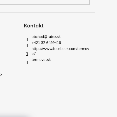
Kontakt
obchod
@
rutex.sk
+421 32 6499416
https://www.facebook.com/termov
el/
termovel.sk
o