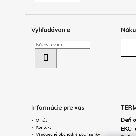
Vyhľadávanie
Náku
HĽADAŤ
Informácie pre vás
TER
Deň o
O nás
Kontakt
EKO l
Všeobecné obchodné podmienky