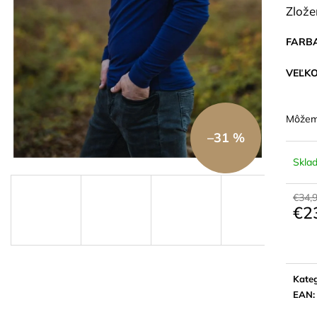
DÁMSKE TRIČKO AURÉLIA KRR
DÁMSKE TRIČK
Zlože
ZELENO/BORDOVÉ
CYKLÁMEN
€41,90
€41,90
FARB
VEĽK
Môžeme
–31 %
Skla
€34,
€2
Jedn
cena:
Kateg
EAN
: