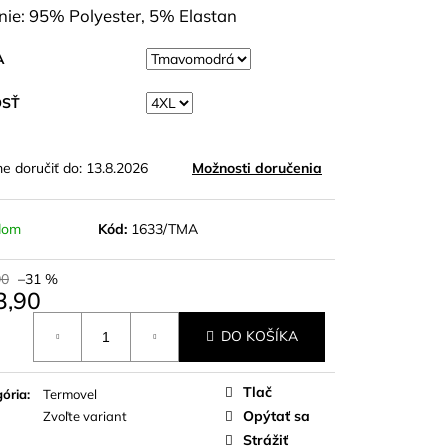
O WOOL ELZA KRR
nie: 95% Polyester, 5% Elastan
A
OSŤ
 doručiť do:
13.8.2026
Možnosti doručenia
dom
Kód:
1633/TMA
90
–31 %
3,90
otková
DO KOŠÍKA
Tlač
ória
:
Termovel
Opýtať sa
Zvoľte variant
Strážiť