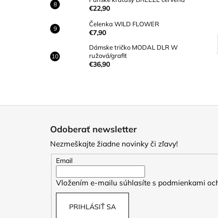
€22,90
Čelenka WILD FLOWER
€7,90
Dámske tričko MODAL DLR W
ružová/grafit
€36,90
Z
á
Odoberať newsletter
p
Nezmeškajte žiadne novinky či zľavy!
ä
t
Email
i
Vložením e-mailu súhlasíte s
podmienkami och
e
PRIHLÁSIŤ SA