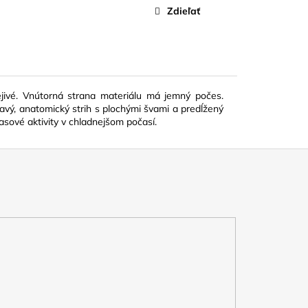
Zdieľať
ejivé. Vnútorná strana materiálu má jemný počes.
havý, anatomický strih s plochými švami a predĺžený
asové aktivity v chladnejšom počasí.