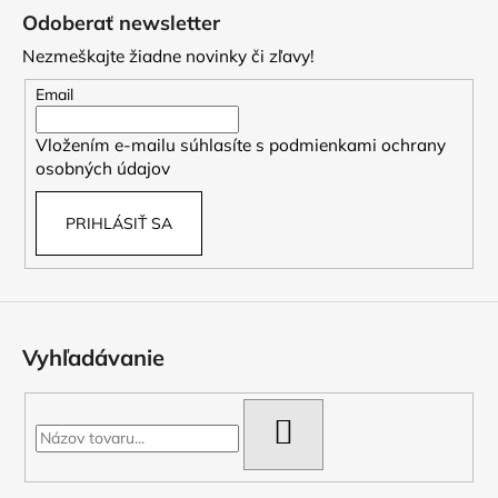
á
Odoberať newsletter
p
Nezmeškajte žiadne novinky či zľavy!
ä
t
Email
i
Vložením e-mailu súhlasíte s
podmienkami ochrany
e
osobných údajov
PRIHLÁSIŤ SA
Vyhľadávanie
HĽADAŤ