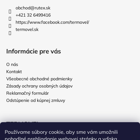
obchod
@
rutex.sk
+421 32 6499416
https://www.facebook.com/termovel/
termovel.sk
Informácie pre vás
O nás
Kontakt
Všeobecné obchodné podmienky
Zásady ochrany osobných údajov
Reklamačný formulár
Odstúpenie od kúpnej zmluvy
TERMOVEL
Používame súbory cookie, aby sme vám umožnili
Deň otcov
pohodlné prehliadanie webovej stránky a vďaka