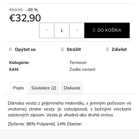
€64,90
–49 %
€32,90
Jednotková
DO KOŠÍKA
cena:
Opýtať sa
Strážiť
Zdieľať
Kategória
:
Termovel
EAN
:
Zvoľte variant
Popis
Súvisiace (2)
Diskusia
Dámska vesta z príjemného materiálu, s jemným počesom vo
vnútornej strane vesty. Je celozipsová, s bočnými vreckami
zaistených zipsom. Vesta je vhodná ako druhá vrstva.
Zloženie: 86% Polyamid, 14% Elastan
Z