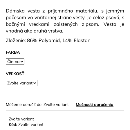
č
a
Dámska vesta z príjemného materiálu, s jemným
m
počesom vo vnútornej strane vesty. Je celozipsová, s
e
bočnými vreckami zaistených zipsom. Vesta je
vhodná ako druhá vrstva.
DÁMSKE
Zloženie: 86% Polyamid, 14% Elastan
TRIČKO
WOOL
ELZA
FARBA
KRR
CYKLÁMEN
€41,90
VEĽKOSŤ
Môžeme doručiť do:
Zvoľte variant
Možnosti doručenia
Zvoľte variant
Kód:
Zvoľte variant