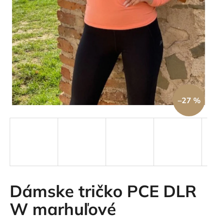
á
j
s
ť
?
–27 %
HĽADAŤ
O
d
p
Dámske tričko PCE DLR
o
r
W marhuľové
ú