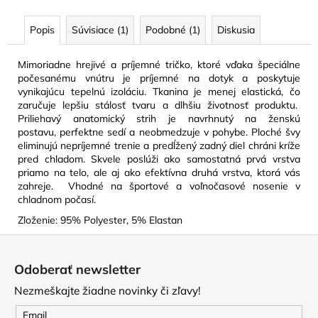
Popis
Súvisiace (1)
Podobné (1)
Diskusia
Mimoriadne hrejivé a príjemné tričko, ktoré vďaka špeciálne
počesanému vnútru je príjemné na dotyk a poskytuje
vynikajúcu tepelnú izoláciu.
Tkanina je menej elastická, čo
zaručuje lepšiu stálosť tvaru a dlhšiu životnosť produktu.
Priliehavý anatomický strih je navrhnutý na ženskú
postavu,
perfektne sedí a neobmedzuje v pohybe.
Ploché švy
eliminujú nepríjemné trenie a predĺžený zadný diel chráni kríže
pred chladom.
Skvele poslúži ako samostatná prvá vrstva
priamo na telo, ale aj ako efektívna druhá vrstva, ktorá vás
zahreje.
Vhodné na športové a voľnočasové nosenie v
chladnom počasí.
Zloženie: 95% Polyester, 5% Elastan
Z
á
Odoberať newsletter
p
Nezmeškajte žiadne novinky či zľavy!
ä
t
Email