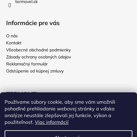
termovel.sk
Informácie pre vás
O nás
Kontakt
Všeobecné obchodné podmienky
Zásady ochrany osobných údajov
Reklamačný formulár
Odstúpenie od kúpnej zmluvy
TERMOVEL
Používame súbory cookie, aby sme vám umožnili
Deň otcov
pohodlné prehliadanie webovej stránky a vďaka
EKO legíny
analýze neustále zlepšovali jej funkcie, výkon a
použiteľnosť.
Viac informácií
Poľovnícke oblečenie
Vážení zákazníci, v termíne od 27. júla do 9. augusta 2026