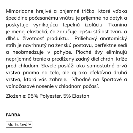
č
a
Mimoriadne hrejivé a príjemné tričko, ktoré vďaka
m
špeciálne počesanému vnútru je príjemné na dotyk a
e
poskytuje vynikajúcu tepelnú izoláciu.
Tkanina
je menej elastická, čo zaručuje lepšiu stálosť tvaru a
dlhšiu životnosť produktu. Priliehavý anatomický
DÁMSKE
TRIČKO
strih je navrhnutý na ženskú postavu,
perfektne sedí
AURÉLIA
a neobmedzuje v pohybe.
Ploché švy eliminujú
KRR
ZELENO/BORDOVÉ
nepríjemné trenie a predĺžený zadný diel chráni kríže
pred chladom.
Skvele poslúži ako samostatná prvá
€41,90
vrstva priamo na telo, ale aj ako efektívna druhá
vrstva, ktorá vás zahreje.
Vhodné na športové a
voľnočasové nosenie v chladnom počasí.
Zloženie: 95% Polyester, 5% Elastan
FARBA