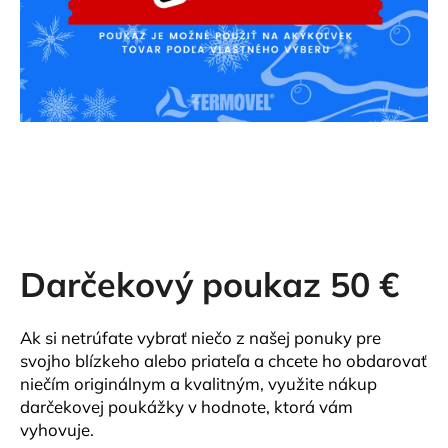
á
j
s
ť
?
HĽADAŤ
Darčekový poukaz 50 €
O
Ak si netrúfate vybrať niečo z našej ponuky pre
d
svojho blízkeho alebo priateľa a chcete ho obdarovať
p
niečím originálnym a kvalitným, využite nákup
o
r
darčekovej poukážky v hodnote, ktorá vám
ú
vyhovuje.