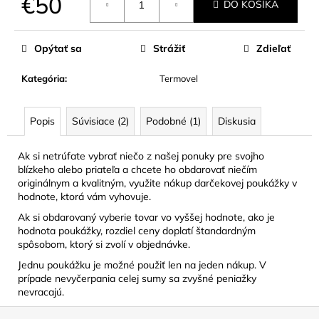
€50
DO KOŠÍKA
Jednotková
cena:
Opýtať sa
Strážiť
Zdieľať
Kategória
:
Termovel
Popis
Súvisiace (2)
Podobné (1)
Diskusia
Ak si netrúfate vybrať niečo z našej ponuky pre svojho
blízkeho alebo priateľa a chcete ho obdarovať niečím
originálnym a kvalitným, využite nákup darčekovej poukážky v
hodnote, ktorá vám vyhovuje.
Ak si obdarovaný vyberie tovar vo vyššej hodnote, ako je
hodnota poukážky, rozdiel ceny doplatí štandardným
spôsobom, ktorý si zvolí v objednávke.
Jednu poukážku je možné použiť len na jeden nákup. V
prípade nevyčerpania celej sumy sa zvyšné peniažky
nevracajú.
Z