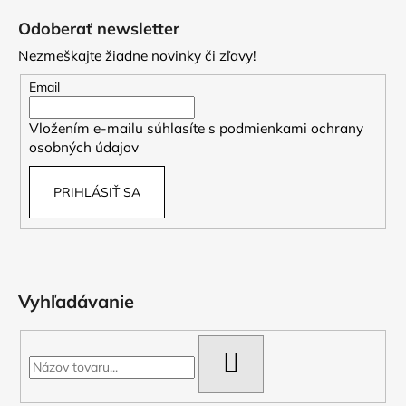
á
Odoberať newsletter
p
Nezmeškajte žiadne novinky či zľavy!
ä
t
Email
i
Vložením e-mailu súhlasíte s
podmienkami ochrany
e
osobných údajov
PRIHLÁSIŤ SA
Vyhľadávanie
HĽADAŤ