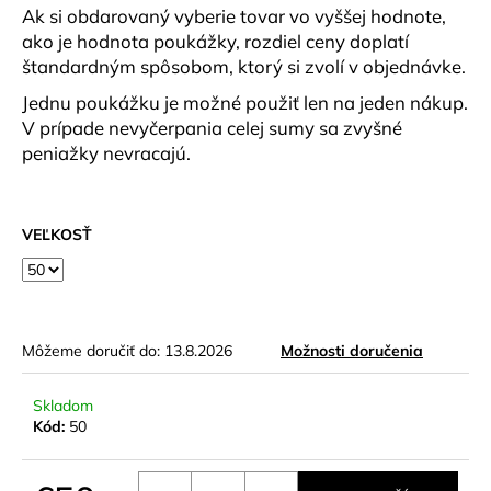
č
Ak si obdarovaný vyberie tovar vo vyššej hodnote,
a
ako je hodnota poukážky, rozdiel ceny doplatí
m
štandardným spôsobom, ktorý si zvolí v objednávke.
e
Jednu poukážku je možné použiť len na jeden nákup.
V prípade nevyčerpania celej sumy sa zvyšné
ČELENKA
peniažky nevracajú.
WILD
FLOWER
€7,90
VEĽKOSŤ
Môžeme doručiť do:
13.8.2026
Možnosti doručenia
Skladom
Kód:
50