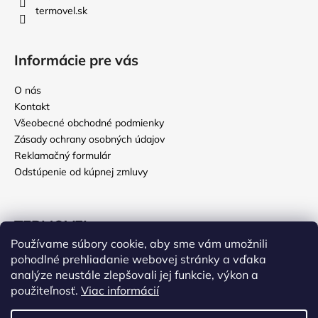
termovel.sk
Informácie pre vás
O nás
Kontakt
Všeobecné obchodné podmienky
Zásady ochrany osobných údajov
Reklamačný formulár
Odstúpenie od kúpnej zmluvy
TERMOVEL
Používame súbory cookie, aby sme vám umožnili
Deň otcov
pohodlné prehliadanie webovej stránky a vďaka
EKO legíny
analýze neustále zlepšovali jej funkcie, výkon a
použiteľnosť.
Viac informácií
Poľovnícke oblečenie
Vážení zákazníci, v termíne od 27. júla do 9. augusta 2026