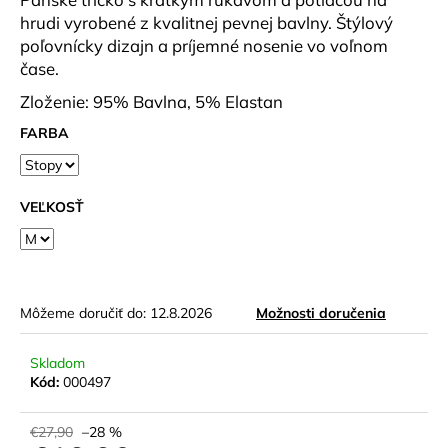
č
hrudi vyrobené z kvalitnej pevnej bavlny. Štýlový
a
poľovnícky dizajn a príjemné nosenie vo voľnom
m
e
čase.
Zloženie: 95% Bavlna, 5% Elastan
DÁMSKE
FARBA
TRIČKO
MODAL
DLR
W
VEĽKOSŤ
ČERVENÁ
€36,90
Môžeme doručiť do:
12.8.2026
Možnosti doručenia
Skladom
Kód:
000497
€27,90
–28 %