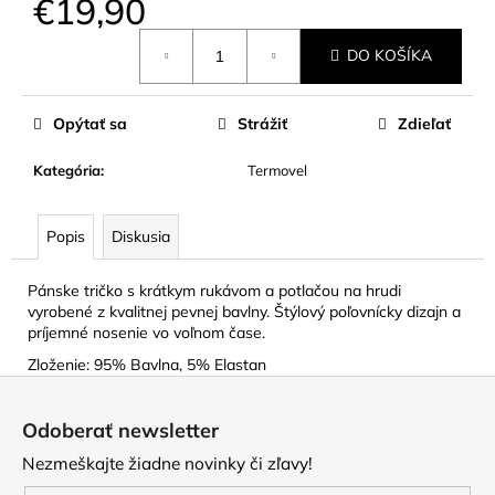
€19,90
Jednotková
DO KOŠÍKA
cena:
Opýtať sa
Strážiť
Zdieľať
Kategória
:
Termovel
Popis
Diskusia
Pánske tričko s krátkym rukávom a potlačou na hrudi
vyrobené z kvalitnej pevnej bavlny. Štýlový poľovnícky dizajn a
príjemné nosenie vo voľnom čase.
Zloženie: 95% Bavlna, 5% Elastan
Z
á
Odoberať newsletter
p
Nezmeškajte žiadne novinky či zľavy!
ä