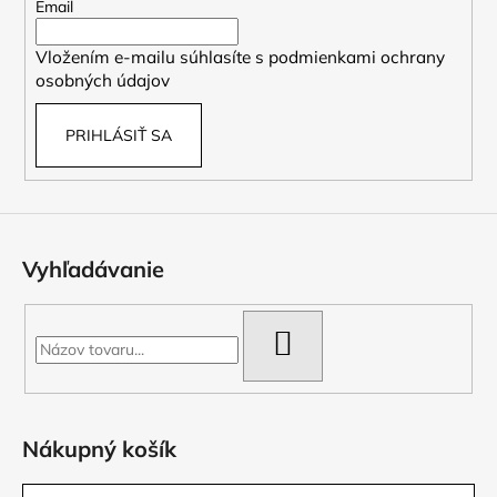
t
Email
i
Vložením e-mailu súhlasíte s
podmienkami ochrany
e
osobných údajov
PRIHLÁSIŤ SA
Vyhľadávanie
HĽADAŤ
Nákupný košík