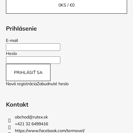
0
KS /
€0
Prihlásenie
E-mail
Heslo
PRIHLÁSIŤ SA
Nová registrácia
Zabudnuté heslo
Kontakt
obchod
@
rutex.sk
+421 32 6499416
https://www.facebook.com/termovel/